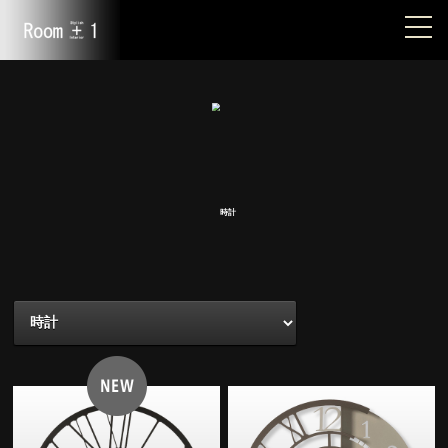
メ
ニ
ュ
ー
1